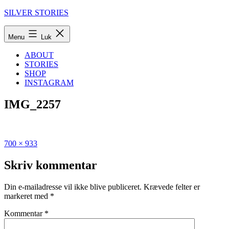
Fortsæt
SILVER STORIES
til
indhold
Menu
Luk
ABOUT
STORIES
SHOP
INSTAGRAM
IMG_2257
Fuld
Udgivet
700 × 933
størrelse
i
Den
Skriv kommentar
store
guide
Din e-mailadresse vil ikke blive publiceret.
Krævede felter er
til
markeret med
*
Ærø
Kommentar
*