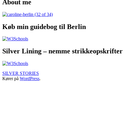
About me
1.
som
til
august
Denmark
,
Fej
2022
Fejø
,
TRAVEL
Køb min guidebog til Berlin
STORIES
Silver Lining – nemme strikkeopskrifter
SILVER STORIES
Kører på
WordPress
.