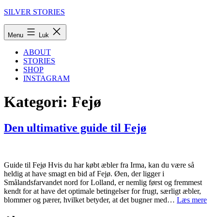
Fortsæt
SILVER STORIES
til
indhold
Menu
Luk
ABOUT
STORIES
SHOP
INSTAGRAM
Kategori:
Fejø
Den ultimative guide til Fejø
Guide til Fejø Hvis du har købt æbler fra Irma, kan du være så
heldig at have smagt en bid af Fejø. Øen, der ligger i
Smålandsfarvandet nord for Lolland, er nemlig først og fremmest
kendt for at have det optimale betingelser for frugt, særligt æbler,
De
blommer og pærer, hvilket betyder, at det bugner med…
Læs mere
ult
Udgivet
Kategoriseret
gui