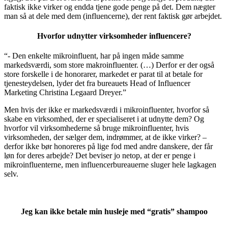
faktisk ikke virker og endda tjene gode penge på det. Dem nægter
man så at dele med dem (influencerne), der rent faktisk gør arbejdet.
Hvorfor udnytter virksomheder influencere?
“- Den enkelte mikroinfluent, har på ingen måde samme
markedsværdi, som store makroinfluenter. (…) Derfor er der også
store forskelle i de honorarer, markedet er parat til at betale for
tjenesteydelsen, lyder det fra bureauets Head of Influencer
Marketing Christina Legaard Dreyer.”
Men hvis der ikke er markedsværdi i mikroinfluenter, hvorfor så
skabe en virksomhed, der er specialiseret i at udnytte dem? Og
hvorfor vil virksomhederne så bruge mikroinfluenter, hvis
virksomheden, der sælger dem, indrømmer, at de ikke virker? –
derfor ikke bør honoreres på lige fod med andre danskere, der får
løn for deres arbejde? Det beviser jo netop, at der er penge i
mikroinfluenterne, men influencerbureauerne sluger hele lagkagen
selv.
Jeg kan ikke betale min husleje med “gratis” shampoo