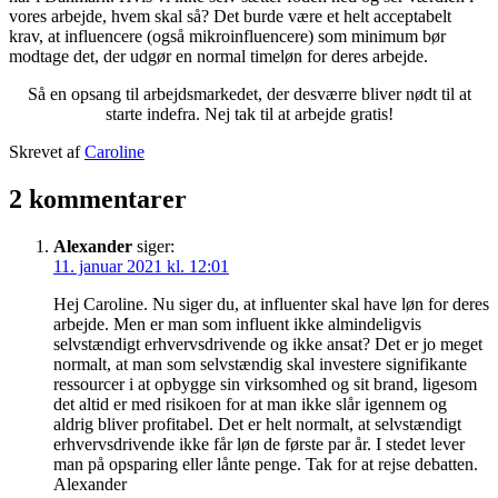
vores arbejde, hvem skal så? Det burde være et helt acceptabelt
krav, at influencere (også mikroinfluencere) som minimum bør
modtage det, der udgør en normal timeløn for deres arbejde.
Så en opsang til arbejdsmarkedet, der desværre bliver nødt til at
starte indefra. Nej tak til at arbejde gratis!
Udgivet
Skrevet af
Caroline
3.
Kategoriseret
januar
som
2 kommentarer
2021
Lifestyle
Alexander
siger:
11. januar 2021 kl. 12:01
Hej Caroline. Nu siger du, at influenter skal have løn for deres
arbejde. Men er man som influent ikke almindeligvis
selvstændigt erhvervsdrivende og ikke ansat? Det er jo meget
normalt, at man som selvstændig skal investere signifikante
ressourcer i at opbygge sin virksomhed og sit brand, ligesom
det altid er med risikoen for at man ikke slår igennem og
aldrig bliver profitabel. Det er helt normalt, at selvstændigt
erhvervsdrivende ikke får løn de første par år. I stedet lever
man på opsparing eller lånte penge. Tak for at rejse debatten.
Alexander