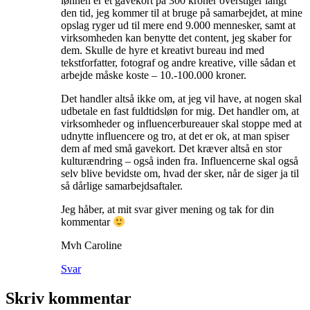
lønnen er et gavekort på 300 kroner overstiger langt
den tid, jeg kommer til at bruge på samarbejdet, at mine
opslag ryger ud til mere end 9.000 mennesker, samt at
virksomheden kan benytte det content, jeg skaber for
dem. Skulle de hyre et kreativt bureau ind med
tekstforfatter, fotograf og andre kreative, ville sådan et
arbejde måske koste – 10.-100.000 kroner.
Det handler altså ikke om, at jeg vil have, at nogen skal
udbetale en fast fuldtidsløn for mig. Det handler om, at
virksomheder og influencerbureauer skal stoppe med at
udnytte influencere og tro, at det er ok, at man spiser
dem af med små gavekort. Det kræver altså en stor
kulturændring – også inden fra. Influencerne skal også
selv blive bevidste om, hvad der sker, når de siger ja til
så dårlige samarbejdsaftaler.
Jeg håber, at mit svar giver mening og tak for din
kommentar
Mvh Caroline
Svar
Skriv kommentar