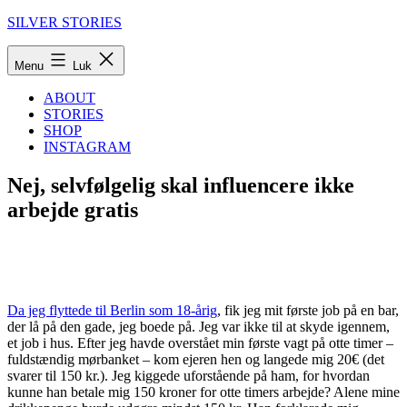
Fortsæt
SILVER STORIES
til
indhold
Menu
Luk
ABOUT
STORIES
SHOP
INSTAGRAM
Nej, selvfølgelig skal influencere ikke
arbejde gratis
Da jeg flyttede til Berlin som 18-årig
, fik jeg mit første job på en bar,
der lå på den gade, jeg boede på. Jeg var ikke til at skyde igennem,
et job i hus. Efter jeg havde overstået min første vagt på otte timer –
fuldstændig mørbanket – kom ejeren hen og langede mig 20€ (det
svarer til 150 kr.). Jeg kiggede uforstående på ham, for hvordan
kunne han betale mig 150 kroner for otte timers arbejde? Alene mine