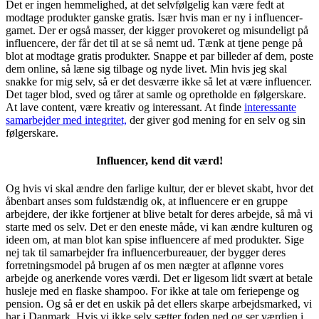
Det er ingen hemmelighed, at det selvfølgelig kan være fedt at
modtage produkter ganske gratis. Især hvis man er ny i influencer-
gamet. Der er også masser, der kigger provokeret og misundeligt på
influencere, der får det til at se så nemt ud. Tænk at tjene penge på
blot at modtage gratis produkter. Snappe et par billeder af dem, poste
dem online, så læne sig tilbage og nyde livet. Min hvis jeg skal
snakke for mig selv, så er det desværre ikke så let at være influencer.
Det tager blod, sved og tårer at samle og opretholde en følgerskare.
At lave content, være kreativ og interessant. At finde
interessante
samarbejder med integritet,
der giver god mening for en selv og sin
følgerskare.
Influencer, kend dit værd!
Og hvis vi skal ændre den farlige kultur, der er blevet skabt, hvor det
åbenbart anses som fuldstændig ok, at influencere er en gruppe
arbejdere, der ikke fortjener at blive betalt for deres arbejde, så må vi
starte med os selv. Det er den eneste måde, vi kan ændre kulturen og
ideen om, at man blot kan spise influencere af med produkter. Sige
nej tak til samarbejder fra influencerbureauer, der bygger deres
forretningsmodel på brugen af os men nægter at aflønne vores
arbejde og anerkende vores værdi. Det er ligesom lidt svært at betale
husleje med en flaske shampoo. For ikke at tale om feriepenge og
pension. Og så er det en uskik på det ellers skarpe arbejdsmarked, vi
har i Danmark. Hvis vi ikke selv sætter foden ned og ser værdien i