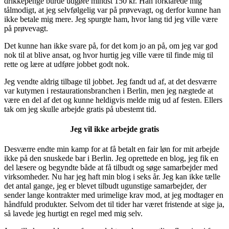
drikkepenge burde udgøre mindst 150 kr. Han forklarede mig
tålmodigt, at jeg selvfølgelig var på prøvevagt, og derfor kunne han
ikke betale mig mere. Jeg spurgte ham, hvor lang tid jeg ville være
på prøvevagt.
Det kunne han ikke svare på, for det kom jo an på, om jeg var god
nok til at blive ansat, og hvor hurtig jeg ville være til finde mig til
rette og lære at udføre jobbet godt nok.
Jeg vendte aldrig tilbage til jobbet. Jeg fandt ud af, at det desværre
var kutymen i restaurationsbranchen i Berlin, men jeg nægtede at
være en del af det og kunne heldigvis melde mig ud af festen. Ellers
tak om jeg skulle arbejde gratis på ubestemt tid.
Jeg vil ikke arbejde gratis
Desværre endte min kamp for at få betalt en fair løn for mit arbejde
ikke på den snuskede bar i Berlin. Jeg oprettede en blog, jeg fik en
del læsere og begyndte både at få tilbudt og søge samarbejder med
virksomheder. Nu har jeg haft min blog i seks år. Jeg kan ikke tælle
det antal gange, jeg er blevet tilbudt ugunstige samarbejder, der
sender lange kontrakter med urimelige krav mod, at jeg modtager en
håndfuld produkter. Selvom det til tider har været fristende at sige ja,
så lavede jeg hurtigt en regel med mig selv.