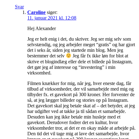
Svar
Caroline
siger:
11. januar 2021 kl. 12:08
Hej Alexander
Jeg er helt enig i det, du skriver. Jeg ser mig selv som
selvstændig, og jeg arbejder meget “gratis” og har gjort
det i seks år, siden jeg startede min blog. Men jeg
bestemmer det selv
Jeg får fx ikke løn for blot at
skrive et blogindlæg eller dele et billede på Instagram,
det gør jeg af interesse og “investering” i min
virksomhed.
Filmen knækker for mig, når jeg, hver eneste dag, får
tilbud af virksomheder, der vil samarbejde med mig og
tilbyder fx. et gavekort på 300 kroner. Her forventer de
så, at jeg lægger billeder og stories op på Instagram.
Det gavekort skal jeg betale skat af – det betyder, at jeg
har udgifter ved at takke ja til sådan et samarbejde.
Desuden kan jeg ikke betale min husleje med et
gavekort. Derudover fodrer det en kultur, hvor
virksomheder tror, at det er en okay måde at arbejde på.
Den tid det vil tage mig at lave det samarbejde, hvor