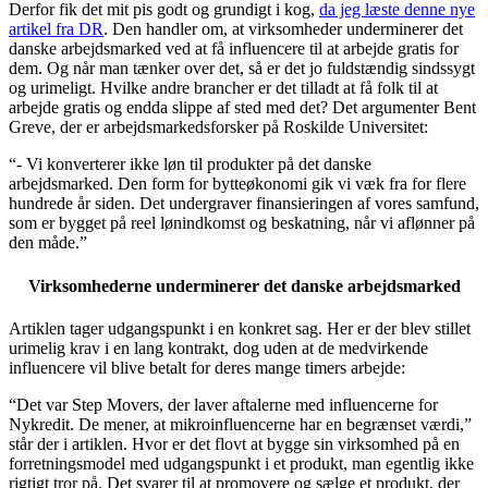
Derfor fik det mit pis godt og grundigt i kog,
da jeg læste denne nye
artikel fra DR
. Den handler om, at virksomheder underminerer det
danske arbejdsmarked ved at få influencere til at arbejde gratis for
dem. Og når man tænker over det, så er det jo fuldstændig sindssygt
og urimeligt. Hvilke andre brancher er det tilladt at få folk til at
arbejde gratis og endda slippe af sted med det? Det argumenter Bent
Greve, der er arbejdsmarkedsforsker på Roskilde Universitet:
“- Vi konverterer ikke løn til produkter på det danske
arbejdsmarked. Den form for bytteøkonomi gik vi væk fra for flere
hundrede år siden. Det undergraver finansieringen af vores samfund,
som er bygget på reel lønindkomst og beskatning, når vi aflønner på
den måde.”
Virksomhederne underminerer det danske arbejdsmarked
Artiklen tager udgangspunkt i en konkret sag. Her er der blev stillet
urimelig krav i en lang kontrakt, dog uden at de medvirkende
influencere vil blive betalt for deres mange timers arbejde:
“Det var Step Movers, der laver aftalerne med influencerne for
Nykredit. De mener, at mikroinfluencerne har en
begrænset
værdi,”
står der i artiklen. Hvor er det flovt at bygge sin virksomhed på en
forretningsmodel med udgangspunkt i et produkt, man egentlig ikke
rigtigt tror på. Det svarer til at promovere og sælge et produkt, der