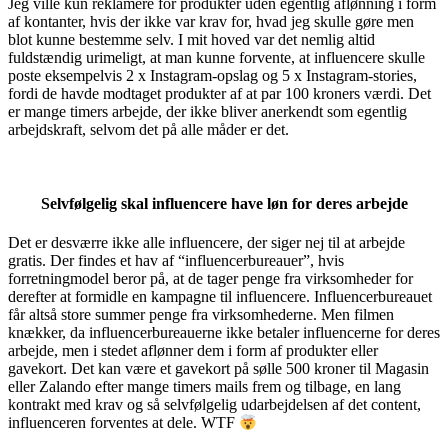
Jeg ville kun reklamere for produkter uden egentlig aflønning i form
af kontanter, hvis der ikke var krav for, hvad jeg skulle gøre men
blot kunne bestemme selv. I mit hoved var det nemlig altid
fuldstændig urimeligt, at man kunne forvente, at influencere skulle
poste eksempelvis 2 x Instagram-opslag og 5 x Instagram-stories,
fordi de havde modtaget produkter af at par 100 kroners værdi. Det
er mange timers arbejde, der ikke bliver anerkendt som egentlig
arbejdskraft, selvom det på alle måder er det.
Selvfølgelig skal influencere have løn for deres arbejde
Det er desværre ikke alle influencere, der siger nej til at arbejde
gratis. Der findes et hav af “influencerbureauer”, hvis
forretningmodel beror på, at de tager penge fra virksomheder for
derefter at formidle en kampagne til influencere. Influencerbureauet
får altså store summer penge fra virksomhederne. Men filmen
knækker, da influencerbureauerne ikke betaler influencerne for deres
arbejde, men i stedet aflønner dem i form af produkter eller
gavekort. Det kan være et gavekort på sølle 500 kroner til Magasin
eller Zalando efter mange timers mails frem og tilbage, en lang
kontrakt med krav og så selvfølgelig udarbejdelsen af det content,
influenceren forventes at dele. WTF