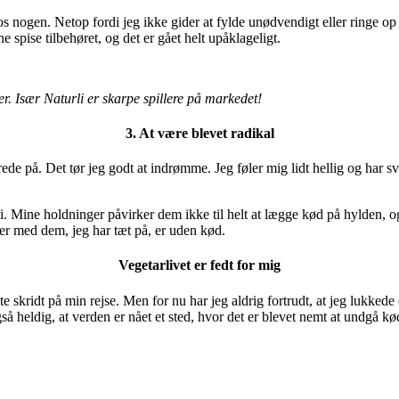
hos nogen. Netop fordi jeg ikke gider at fylde unødvendigt eller ringe o
e spise tilbehøret, og det er gået helt upåklageligt.
ter. Især Naturli er skarpe spillere på markedet!
3. At være blevet radikal
rede på. Det tør jeg godt at indrømme. Jeg føler mig lidt hellig og har sv
i. Mine holdninger påvirker dem ikke til helt at lægge kød på hylden, og
ser med dem, jeg har tæt på, er uden kød.
Vegetarlivet er fedt for mig
skridt på min rejse. Men for nu har jeg aldrig fortrudt, at jeg lukkede d
å heldig, at verden er nået et sted, hvor det er blevet nemt at undgå kød