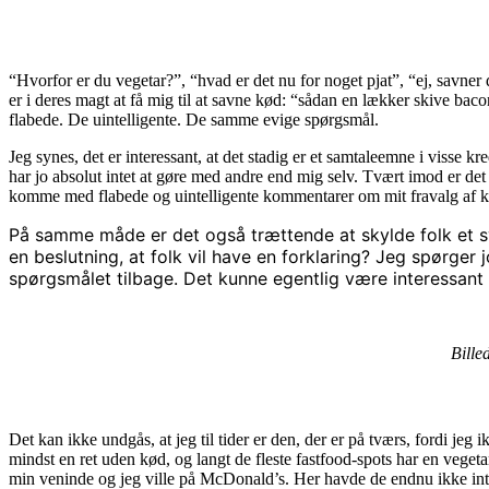
“Hvorfor er du vegetar?”, “hvad er det nu for noget pjat”, “ej, savner 
er i deres magt at få mig til at savne kød: “sådan en lækker skive ba
flabede. De uintelligente. De samme evige spørgsmål.
Jeg synes, det er interessant, at det stadig er et samtaleemne i visse 
har jo absolut intet at gøre med andre end mig selv. Tvært imod er det 
komme med flabede og uintelligente kommentarer om mit fravalg af kød
På samme måde er det også trættende at skylde folk et svar
en beslutning, at folk vil have en forklaring? Jeg spørger 
spørgsmålet tilbage. Det kunne egentlig være interessant 
Bille
Det kan ikke undgås, at jeg til tider er den, der er på tværs, fordi jeg
mindst en ret uden kød, og langt de fleste fastfood-spots har en veget
min veninde og jeg ville på McDonald’s. Her havde de endnu ikke intro