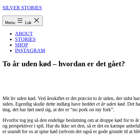
Fortsæt
SILVER STORIES
til
indhold
Menu
Luk
ABOUT
STORIES
SHOP
INSTAGRAM
To år uden kød – hvordan er det gået?
Mit liv uden kød. Ved årsskiftet er det præcist to år siden, der sidst ha
siden. Egentlig skulle dette indlæg have heddet
et år uden kød
. Det ha
ting, det har ført med sig, at der er “no pork on my fork”.
Hvorfor tog jeg så den endelige beslutning om at droppe kød for to å
og perspektiver i spil. Har du ikke set den, så er det en kæmpe anbefal
er usundt for os at spise kød (selvom det også er gode grunde til at bl