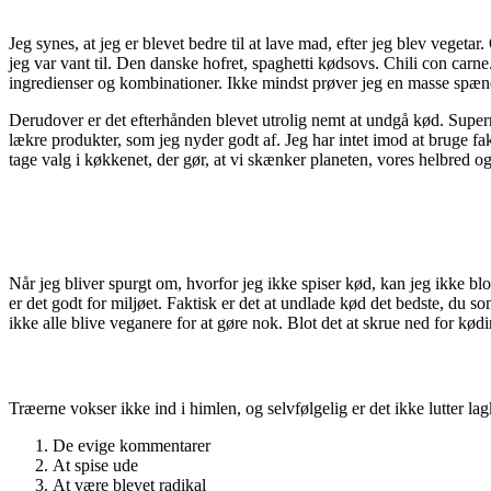
Jeg synes, at jeg er blevet bedre til at lave mad, efter jeg blev vegeta
jeg var vant til. Den danske hofret, spaghetti kødsovs. Chili con carne.
ingredienser og kombinationer. Ikke mindst prøver jeg en masse spæn
Derudover er det efterhånden blevet utrolig nemt at undgå kød. Super
lækre produkter, som jeg nyder godt af. Jeg har intet imod at bruge fake 
tage valg i køkkenet, der gør, at vi skænker planeten, vores helbred o
Når jeg bliver spurgt om, hvorfor jeg ikke spiser kød, kan jeg ikke blo
er det godt for miljøet. Faktisk er det at undlade kød det bedste, du s
ikke alle blive veganere for at gøre nok. Blot det at skrue ned for kø
Træerne vokser ikke ind i himlen, og selvfølgelig er det ikke lutter lag
De evige kommentarer
At spise ude
At være blevet radikal