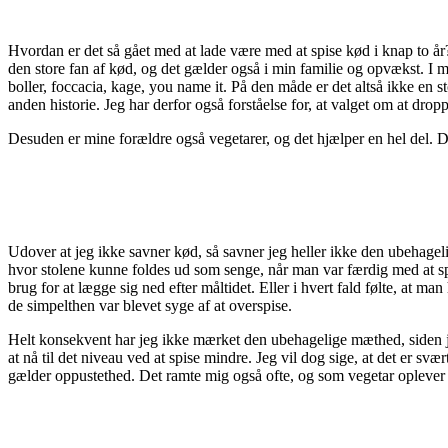
Hvordan er det så gået med at lade være med at spise kød i knap to år? 
den store fan af kød, og det gælder også i min familie og opvækst. I m
boller, foccacia, kage, you name it. På den måde er det altså ikke en s
anden historie. Jeg har derfor også forståelse for, at valget om at dro
Desuden er mine forældre også vegetarer, og det hjælper en hel del. De
Udover at jeg ikke savner kød, så savner jeg heller ikke den ubehageli
hvor stolene kunne foldes ud som senge, når man var færdig med at s
brug for at lægge sig ned efter måltidet. Eller i hvert fald følte, at m
de simpelthen var blevet syge af at overspise.
Helt konsekvent har jeg ikke mærket den ubehagelige mæthed, siden 
at nå til det niveau ved at spise mindre. Jeg vil dog sige, at det er
gælder oppustethed. Det ramte mig også ofte, og som vegetar oplever j