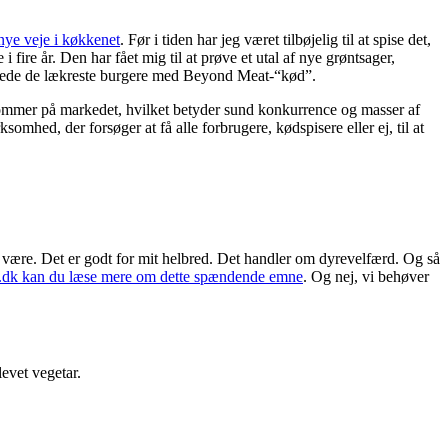
nye veje i køkkenet
. Før i tiden har jeg været tilbøjelig til at spise det,
fire år. Den har fået mig til at prøve et utal af nye grøntsager,
erede de lækreste burgere med Beyond Meat-“kød”.
 kommer på markedet, hvilket betyder sund konkurrence og masser af
somhed, der forsøger at få alle forbrugere, kødspisere eller ej, til at
ade være. Det er godt for mit helbred. Det handler om dyrevelfærd. Og så
.dk kan du læse mere om dette spændende emne
. Og nej, vi behøver
levet vegetar.