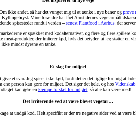
Det inspirerer til nye veje
r. Om ikke andet, så har det vunget mig til at tænke i nye baner og
prøve 
 Kyllingebryst. Mine forældre har fået Aarstidernes vegetarmåltidskasse i 
dende spisesteder rundt i verden –
senest Plantfood i Aarhus
, der serv
markederne er spækket med kødalternativer, og flere og flere spillere
meat-produkter, der imiterer kød, hvis det betyder, at jeg støtter en virk
g ikke mindst dyrene en tanke.
Et slag for miljøet
t give et svar. Jeg spiser ikke kød, fordi det er det rigtige for mig at l
om ene person kan gøre for miljøet. Det siger det hele, og hos
Videnskab
dindtaget kan gøre en
kæmpe forskel for miljøet
, så alle kan være med!
Det irriterende ved at være blevet vegetar…
kage at undgå kød. Helt specifikt er der tre negative sider ved at være b