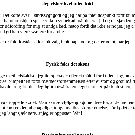
Jeg elsker livet uden kød
Det korte svar – sindssygt godt og jeg har på intet tidspunkt fortrudt m
it barndomshjem spiste vi kun svinekød, når det var jul og en sjælden g
tor udfordring for mig at undgå kød, netop fordi det ikke er noget, jeg
c
ppe kød kan være sværere for andre.
r er fuld forståelse for mit valg i mit bagland, og det er nemt, når jeg
Fysisk føles det skønt
ge mæthedsfølelse, jeg tid oplevede efter et måltid før i tiden. I gymna
pise. Simpelthen fordi mæthedsfornemmelsen efter et stort og godt mål
an havde brug for det. Jeg hørte også fra en lægesekretær på skadestuen, 
jeg droppede kødet. Man kan selvfølgelig agumentere for, at denne har
 svært at ramme den ubehagelige, tunge mæthedsfornemmelse, når kødet er
eg langt sjældnere, at jeg er oppustet. Win!