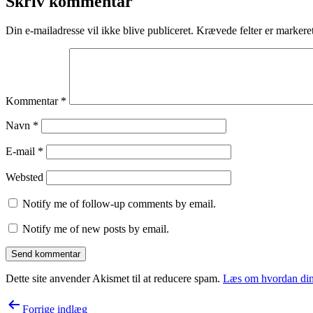
Skriv kommentar
2020
Lifestyle
Din e-mailadresse vil ikke blive publiceret.
Krævede felter er marker
Kommentar
*
Navn
*
E-mail
*
Websted
Notify me of follow-up comments by email.
Notify me of new posts by email.
Dette site anvender Akismet til at reducere spam.
Læs om hvordan din
Indlægsnavigation
Forrige indlæg