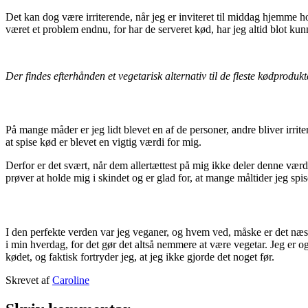
Det kan dog være irriterende, når jeg er inviteret til middag hjemme 
været et problem endnu, for har de serveret kød, har jeg altid blot kunn
Der findes efterhånden et vegetarisk alternativ til de fleste kødproduk
På mange måder er jeg lidt blevet en af de personer, andre bliver irrite
at spise kød er blevet en vigtig værdi for mig.
Derfor er det svært, når dem allertættest på mig ikke deler denne værd
prøver at holde mig i skindet og er glad for, at mange måltider jeg spi
I den perfekte verden var jeg veganer, og hvem ved, måske er det næste 
i min hverdag, for det gør det altså nemmere at være vegetar. Jeg er ogs
kødet, og faktisk fortryder jeg, at jeg ikke gjorde det noget før.
Udgivet
Skrevet af
Caroline
18.
Kategoriseret
oktober
som