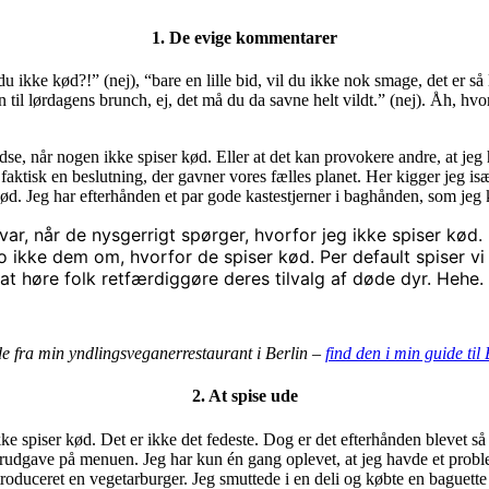
1. De evige kommentarer
du ikke kød?!” (nej), “bare en lille bid, vil du ikke nok smage, det er s
con til lørdagens brunch, ej, det må du da savne helt vildt.” (nej). Åh,
kredse, når nogen ikke spiser kød. Eller at det kan provokere andre, at j
faktisk en beslutning, der gavner vores fælles planet. Her kigger jeg isæ
. Jeg har efterhånden et par gode kastestjerner i baghånden, som jeg 
, når de nysgerrigt spørger, hvorfor jeg ikke spiser kød. D
jo ikke dem om, hvorfor de spiser kød. Per default spiser vi
at høre folk retfærdiggøre deres tilvalg af døde dyr. Hehe.
de fra min yndlingsveganerrestaurant i Berlin –
find den i min guide til 
2. At spise ude
 ikke spiser kød. Det er ikke det fedeste. Dog er det efterhånden blevet s
arudgave på menuen. Jeg har kun én gang oplevet, at jeg havde et proble
duceret en vegetarburger. Jeg smuttede i en deli og købte en baguette 