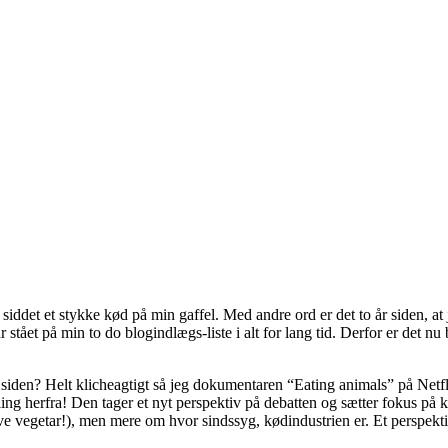
r siddet et stykke kød på min gaffel. Med andre ord er det to år siden, at 
r stået på min to do blogindlægs-liste i alt for lang tid. Derfor er det nu b
r siden? Helt klicheagtigt så jeg dokumentaren “Eating animals” på Net
ing herfra! Den tager et nyt perspektiv på debatten og sætter fokus på k
ive vegetar!), men mere om hvor sindssyg, kødindustrien er. Et perspektiv