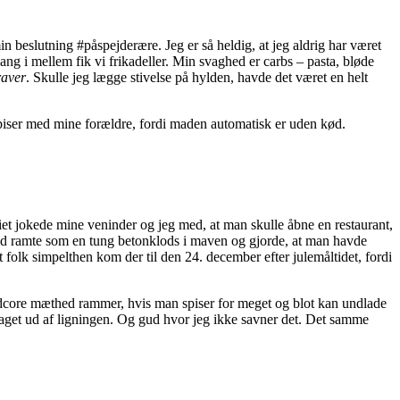
in beslutning #påspejderære. Jeg er så heldig, at jeg aldrig har været
ang i mellem fik vi frikadeller. Min svaghed er carbs – pasta, bløde
raver
. Skulle jeg lægge stivelse på hylden, havde det været en helt
 spiser med mine forældre, fordi maden automatisk er uden kød.
siet jokede mine veninder og jeg med, at man skulle åbne en restaurant,
tid ramte som en tung betonklods i maven og gjorde, at man havde
at folk simpelthen kom der til den 24. december efter julemåltidet, fordi
dcore mæthed rammer, hvis man spiser for meget og blot kan undlade
 taget ud af ligningen. Og gud hvor jeg ikke savner det. Det samme