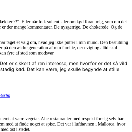
å lækkert?!”. Eller når folk sultent taler om kød foran mig, som om det
 hvor er der mange kommentarer. De nysgerrige. De chokerede. Og de
eg har taget et valg om, hvad jeg ikke putter i min mund. Den beslutning
r på den ældre generation af min familie, der evigt og altid skal
kan fyre af sted som modsvar.
et er sikkert af ren interesse, men hvorfor er det så vild
 stadig kød. Det kan være, jeg skulle begynde at stille
Berlin
å nemt at være vegetar. Alle restauranter med respekt for sig selv har
m med at finde noget at spise. Det var i lufthavnen i Mallorca, hvor
med ost i stedet.